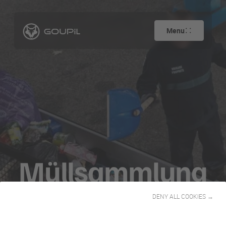
Menu
Müllsammlung
DENY ALL COOKIES →