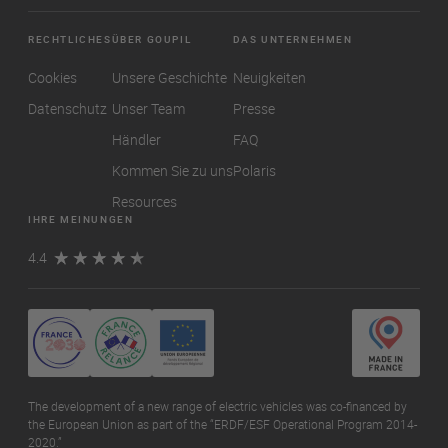
RECHTLICHES
ÜBER GOUPIL
DAS UNTERNEHMEN
Cookies
Unsere Geschichte
Neuigkeiten
Datenschutz
Unser Team
Presse
Händler
FAQ
Kommen Sie zu uns
Polaris
Resources
IHRE MEINUNGEN
4.4
The development of a new range of electric vehicles was co-financed by
the European Union as part of the “ERDF/ESF Operational Program 2014-
2020.”