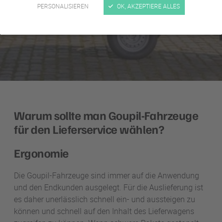
PERSONALISIEREN
OK, AKZEPTIERE ALLES
Warum sollte man Goupil-Fahrzeuge
für den Lieferservice wählen?
Ergonomie
Die Goupil-Fahrzeuge sind immer auf die Anwendung
und den Endkunden ausgelegt. Für die Auslieferung ist
es daher unerlässlich schnell ein- und aussteigen zu
können und schnell auf den Inhalt des Lieferwagens