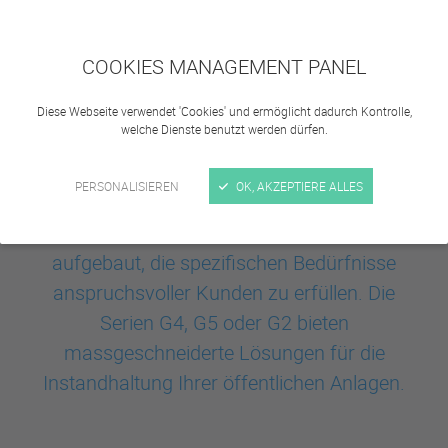
COOKIES MANAGEMENT PANEL
Diese Webseite verwendet 'Cookies' und ermöglicht dadurch Kontrolle,
welche Dienste benutzt werden dürfen.
PERSONALISIEREN
OK, AKZEPTIERE ALLES
Goupil hat seinen Erfolg auf der Fähigkeit
aufgebaut, die spezifischen Bedürfnisse
anspruchsvoller Kunden zu erfüllen. Die
Serien G4, G5 oder G2 bieten
massgeschneiderte Lösungen für die
Instandhaltung Ihrer öffentlichen Anlagen.