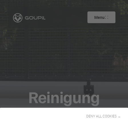
Menu
Reinigung
DENY ALL COOKIES →