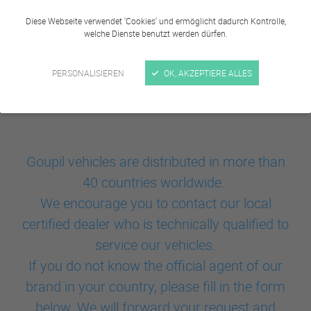
Diese Webseite verwendet 'Cookies' und ermöglicht dadurch Kontrolle,
welche Dienste benutzt werden dürfen.
PERSONALISIEREN
OK, AKZEPTIERE ALLES
Goupil vehicles are distributed in more than
40 countries worldwide.
We encourage you to contact our local
certified dealer who is technically qualified to
service our vehicles.
If you do not know the official agent of our
brand in your country, please fill in the form
below. We will forward your request and