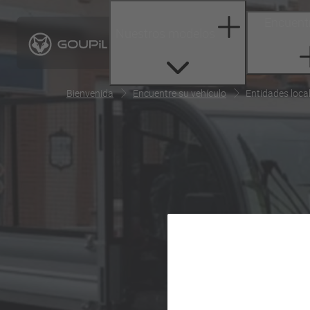
Encuentr
Nuestros modelos
Bienvenida
Encuentre su vehículo
Entidades loca