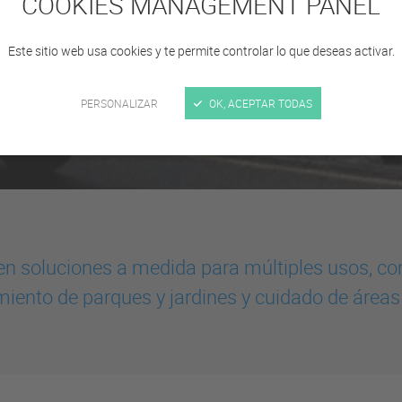
COOKIES MANAGEMENT PANEL
Este sitio web usa cookies y te permite controlar lo que deseas activar.
PERSONALIZAR
OK, ACEPTAR TODAS
n soluciones a medida para múltiples usos, c
iento de parques y jardines y cuidado de áreas 