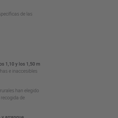
pecíficas de las
s 1,10 y los 1,50 m
chas e inaccesibles
urales han elegido
 recogida de
a y arranque
,