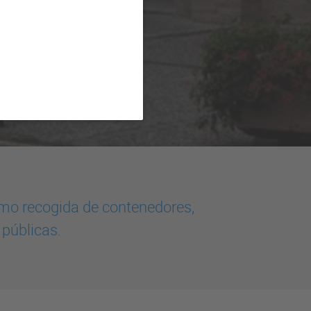
omo recogida de contenedores,
públicas.