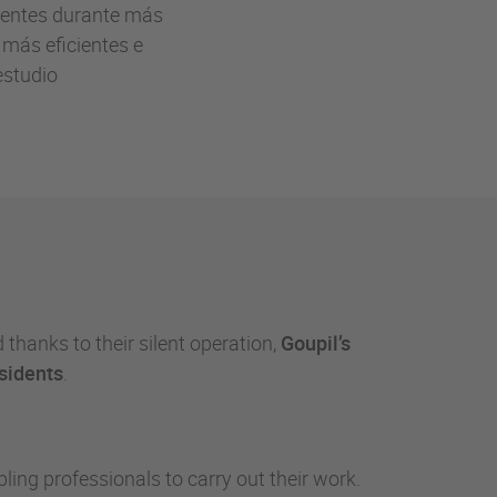
lientes durante más
 más eficientes e
estudio
thanks to their silent operation,
Goupil’s
esidents
.
bling professionals to carry out their work.