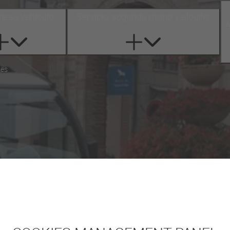
e su vehículo
Servicio, segunda mano y alquiler
A
les
Entidades locales