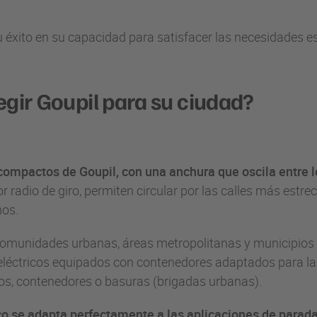
 éxito en su capacidad para satisfacer las necesidades es
egir Goupil para su ciudad?
compactos de Goupil, con una anchura que oscila entre lo
or radio de giro, permiten circular por las calles más estre
nos.
omunidades urbanas, áreas metropolitanas y municipios r
eléctricos equipados con contenedores adaptados para la
os, contenedores o basuras (brigadas urbanas).
co se adapta perfectamente a las aplicaciones de parad