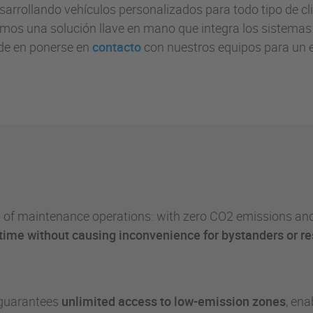
sarrollando vehículos personalizados para todo tipo de c
mos una solución llave en mano que integra los sistemas
de en ponerse en
contacto
con nuestros equipos para un 
t of maintenance operations: with zero CO2 emissions and 
y time without causing inconvenience for bystanders or r
s guarantees
unlimited access to low-emission zones
, ena