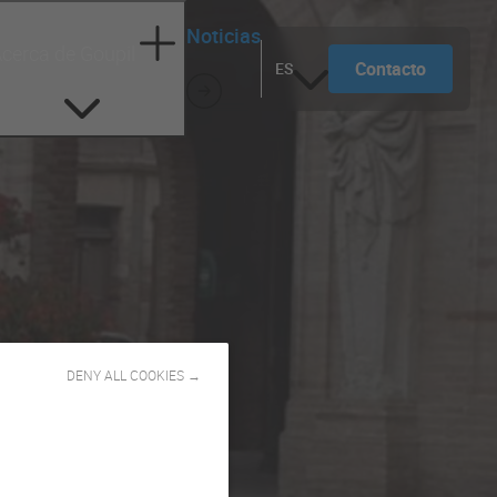
Noticias
cerca de Goupil
Contacto
ES
DENY ALL COOKIES →