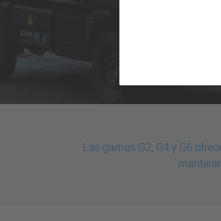
Las gamas G2, G4 y G6 ofrece
mantenim