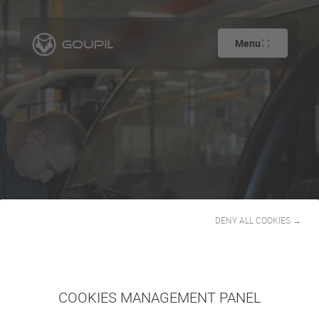
Menu
Atención al
DENY ALL COOKIES →
cliente
COOKIES MANAGEMENT PANEL