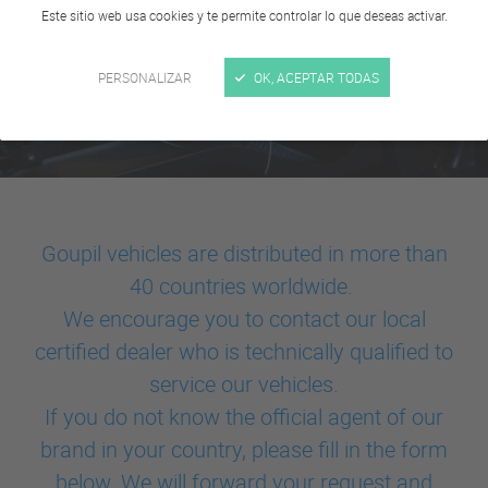
Este sitio web usa cookies y te permite controlar lo que deseas activar.
PERSONALIZAR
OK, ACEPTAR TODAS
Goupil vehicles are distributed in more than
40 countries worldwide.
We encourage you to contact our local
certified dealer who is technically qualified to
service our vehicles.
If you do not know the official agent of our
brand in your country, please fill in the form
below. We will forward your request and