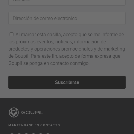
Dirección
de
correo
Al marcar esta casilla, acepto que se me informe de
electrónico
los próximos eventos, noticias, información de
productos y operaciones promocionales y de marketing
de Goupil. Para este fin, acepto de forma expresa que
Goupil se ponga en contacto conmigo.
Suscribirse
MANTÉNGASE EN CONTACTO