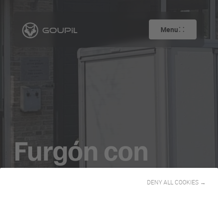
Menu
Furgón con
caja
DENY ALL COOKIES →