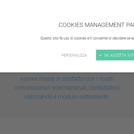
COOKIES MANAGEMENT PA
Questo sito fa uso di cookies e ti consente di decidere se acce
PERSONALIZZA
OK, ACCETTA TU
Per saperne di più sui nostri veicoli o per
essere messi in contatto con i nostri
concessionari internazionali, contattateci
utilizzando il modulo sottostante.