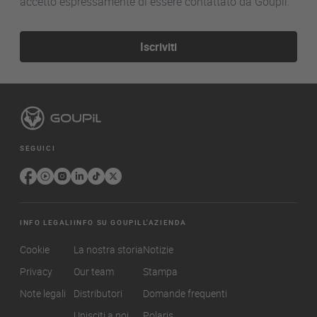
accetto espressamente di essere contattato da Goupil.
Iscriviti
SEGUICI
INFO LEGALI
INFO SU GOUPIL
L'AZIENDA
Cookie
La nostra storia
Notizie
Privacy
Our team
Stampa
Note legali
Distributori
Domande frequenti
Unisciti a noi
Polaris