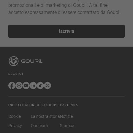
promozionali e di marketing di Goupil. A tal fine,
accetto espressamente di essere contattato da Goupil.
Iscriviti
SEGUICI
INFO LEGALI
INFO SU GOUPIL
L'AZIENDA
Cookie
La nostra storia
Notizie
Privacy
Our team
Stampa