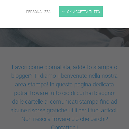
PERSONALIZZA
OK, ACCETTA TUTTO
Lavori come giornalista, addetto stampa o
blogger? Ti diamo il benvenuto nella nostra
area stampa! In questa pagina dedicata
potrai trovare tutto ciò di cui hai bisogno:
dalle cartelle ai comunicati stampa fino ad
alcune risorse grafiche utili per i tuoi articoli.
Non riesci a trovare ciò che cerchi?
Contattaci!