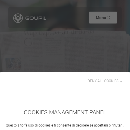
Menu
DENY ALL COOKIES →
Stampa
COOKIES MANAGEMENT PANEL
Questo sito fa uso di cookies e ti consente di decidere se accettarli o rifiutarli.