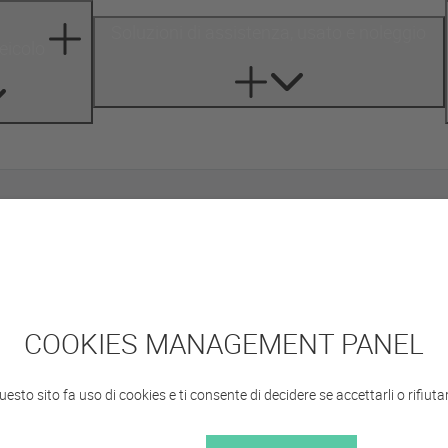
Soluzioni di assistenza, usato e noleggio
veicolo
Polaris
COOKIES MANAGEMENT PANEL
uesto sito fa uso di cookies e ti consente di decidere se accettarli o rifiutarl