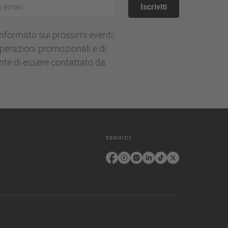
Iscriviti
informato sui prossimi eventi,
 operazioni promozionali e di
nte di essere contattato da
SEGUICI