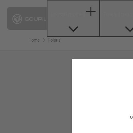
I nostri modelli
Trova il tuo 
Home
Polaris
Q