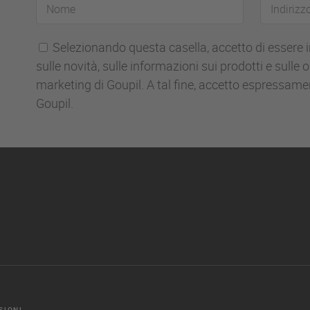
Nome
Indirizzo
email
Selezionando questa casella, accetto di essere 
sulle novità, sulle informazioni sui prodotti e sulle
marketing di Goupil. A tal fine, accetto espressame
Goupil.
SIONI