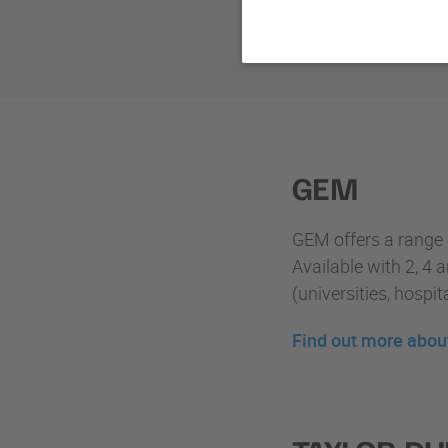
Do 
GEM
GEM offers a range o
Available with 2, 4 
(universities, hospit
Find out more abou