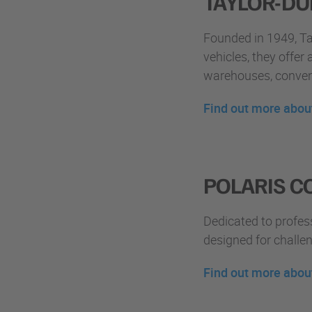
TAYLOR-D
Founded in 1949, Tay
vehicles, they offer a
warehouses, conven
Find out more abou
POLARIS 
Dedicated to profess
designed for challe
Find out more abou