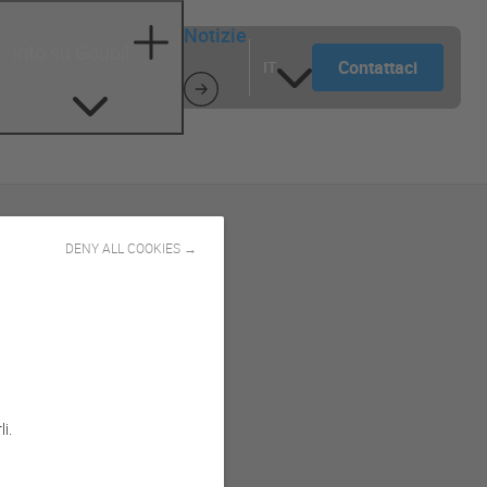
Notizie
Info su Goupil
Contattaci
IT
DENY ALL COOKIES →
i.