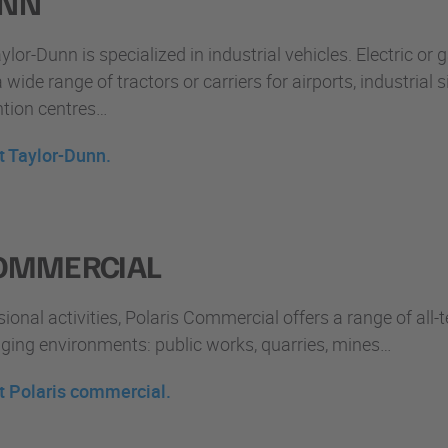
UNN
lor-Dunn is specialized in industrial vehicles. Electric or
 wide range of tractors or carriers for airports, industrial si
tion centres…
t Taylor-Dunn.
COMMERCIAL
ional activities, Polaris Commercial offers a range of all-t
nging environments: public works, quarries, mines…
t Polaris commercial.